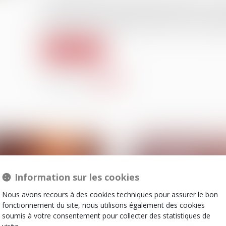
Les entreprises qui souhaitent se placer sous un
doivent formuler une option expresse en ce sens 
déclaration d'ensemble des revenus ou de la décla
Lire la suite
Partager sur
Information sur les cookies
Nous avons recours à des cookies techniques pour assurer le bon
fonctionnement du site, nous utilisons également des cookies
soumis à votre consentement pour collecter des statistiques de