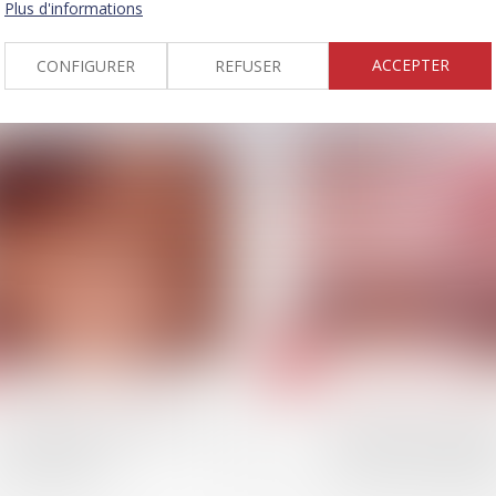
Plus d'informations
2025.
succession : l’accor
transactionnel peut
être annulé ?
ACCEPTER
CONFIGURER
REFUSER
02
janv.
Patrimoine et succession
Patrimoine et successi
Testament international :
Successions et det
les limites du recours à un
fiscales : l’importa
interprète non
déclarer les créanc
assermenté
dans les délais lég