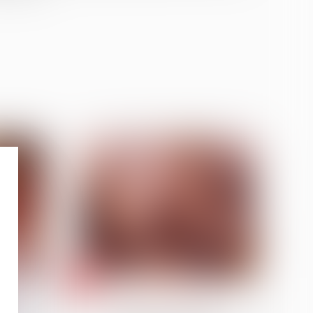
20
févr.
on
Patrimoine et succession
ent et
Indivision et licitation :