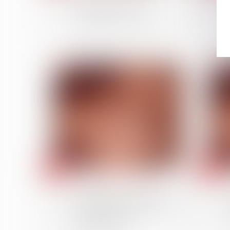
partage : quand
l’indivision ne suffit pas !
07
31
févr.
janv.
Patrimoine et succession
Indivision successorale et
démembrement : la Cour
de cassation tranche en
faveur des nus-