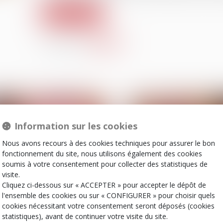
Lire la suite
Partager sur
Information sur les cookies
Nous avons recours à des cookies techniques pour assurer le bon
fonctionnement du site, nous utilisons également des cookies
soumis à votre consentement pour collecter des statistiques de
visite.
Cliquez ci-dessous sur « ACCEPTER » pour accepter le dépôt de
l'ensemble des cookies ou sur « CONFIGURER » pour choisir quels
21
févr.
cookies nécessitant votre consentement seront déposés (cookies
Patrimoine et succession
Patrimoine et successi
statistiques), avant de continuer votre visite du site.
Pension de réversion en
Vice du consentem