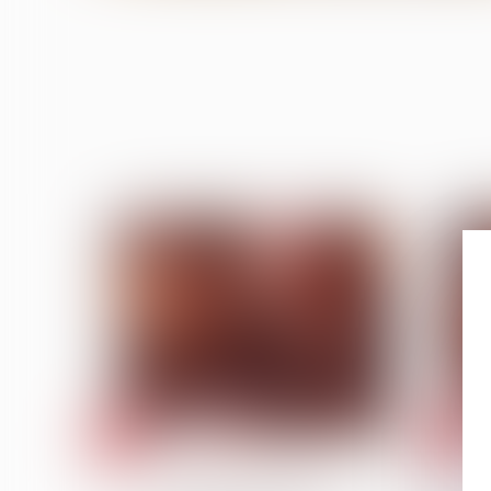
13
28
mars
févr.
Patrimoine et succession
Servitude et donation-