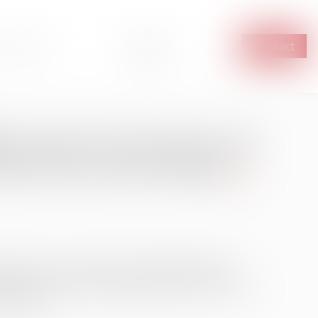
n Avocat ?
Actualités
Contact
lissements bancaires de
 lors des successions
ition de loi, qui interdit aux établissements
ccessions, comme lorsque le défunt est mineur ou
odestes...