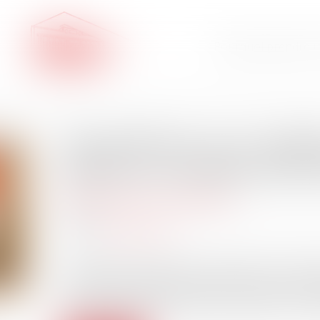
Pourquoi prendre u
Interdiction aux étab
prélever certains frais
Patrimoine et succession
18/12/2024
Source :
www.legifiscal.fr
Les députés ont adopté à l'unanimité, une propos
bancaires de prélever certains frais lors des su
encore lorsque les montants en question, sont m