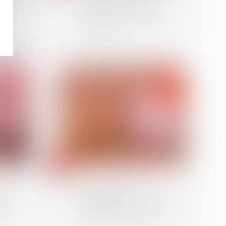
d
rappel de la nécessité
-il
d’un partage impossible
en nature
18
déc.
on
Patrimoine et succession
tes
Interdiction aux
nce de
établissements bancaires
es
de prélever certains frais
aux
lors des successions