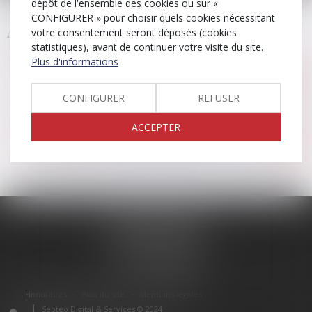
dépôt de l'ensemble des cookies ou sur «
CONFIGURER » pour choisir quels cookies nécessitant
Actualités
votre consentement seront déposés (cookies
statistiques), avant de continuer votre visite du site.
Plus d'informations
La Veille Juridique
CONFIGURER
REFUSER
ACCEPTER
Nos articles
ABCD AVOCATS
152 rue Ludovic Boutleux
62400 BÉTHUNE
Tél :
03 21 68 02 84
Honoraires
Plan du site
Mentions légales
Septeo Digital & Services © 2024